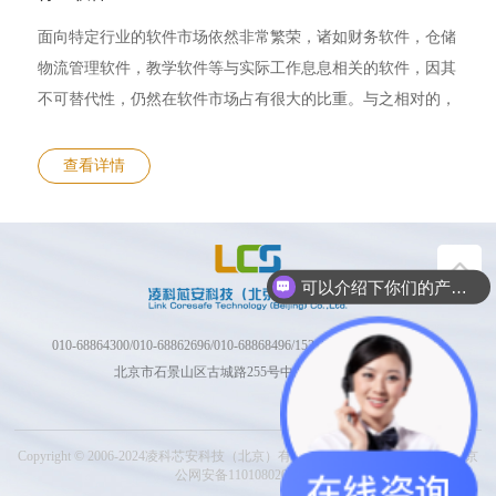
面向特定行业的软件市场依然非常繁荣，诸如财务软件，仓储
物流管理软件，教学软件等与实际工作息息相关的软件，因其
不可替代性，仍然在软件市场占有很大的比重。与之相对的，
是绝大多数软件都无法避免盗版和数据安全威胁的局面。 凌
科芯安凭借在安全领域的经验，能够为众多行业的软件提供成
查看详情
熟的版本控制和数据安全保护解决方案。配合LKT系列加密锁
和设备，为软件版本和关键数据提供硬件安全防护，保证正版
开发者的权益，保护应用方的商业秘密与数据安全。
可以介绍下你们的产品么？
010-68864300/010-68862696/010-68868496/15210754250/13701021614
北京市石景山区古城路255号中海大厦B座13层
Copyright © 2006-2024凌科芯安科技（北京）有限公司 京ICP备：09063359号 京
公网安备11010802008737