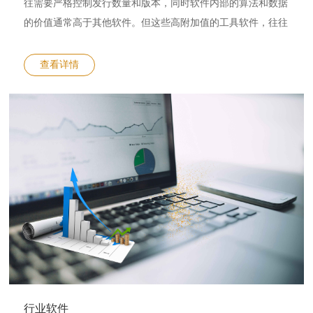
往需要严格控制发行数量和版本，同时软件内部的算法和数据
的价值通常高于其他软件。但这些高附加值的工具软件，往往
由于开发阶段没有注意核心功能和算法的防护，在问世后不久
就被别人轻易破解并完成盗版。这给正版软件开发商带来了巨
查看详情
大的经济效益损失。 凌科芯安LKT系列加密锁的出现，正是
为了解决这些软件开发商的烦恼。通过加密狗内部集成的硬件
通用加密算法、安全数据存储、算法移植专利方案，可有效的
对用户软件产品形成立体保护，让盗版商无法轻易完成对正版
软件的复制，从而保护了正版开发者的利益，让整个软件行业
形成良性竞争。 开发者只需对软件进行较小规模的改动就可
以将安全保护方案和LKT系列加密锁应用到软件中，如开发中
遇到问题，还可联系凌科芯安技术支持人员协助定位分析。
行业软件