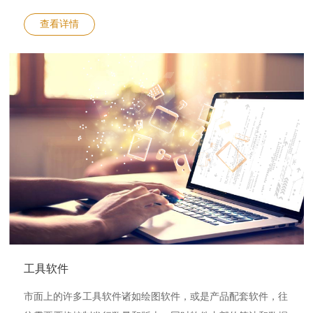
证鉴权阶段使用的密钥存储于LKT系列加密锁中，借助后者的
硬件安全特性、多种加密算法、软件灵活使用设置的特点，可
查看详情
以安全高效的完成服务器与终端的鉴权、数据加解密、安全存
储等功能。 LKT系列加密锁开发便利，支持C/C++、C#、
Java、多种语言，借助凌科芯安完备的技术支持服务，可以帮
助用户快速完成产品开发上线。
工具软件
市面上的许多工具软件诸如绘图软件，或是产品配套软件，往